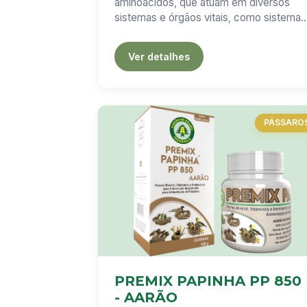
aminoácidos, que atuam em diversos
sistemas e órgãos vitais, como sistema
nervoso central, coração, cérebro,
intestino, ossos e músculos
Ver detalhes
esqueléticos.
PÁSSARO
PREMIX PAPINHA PP 850
- AARÃO