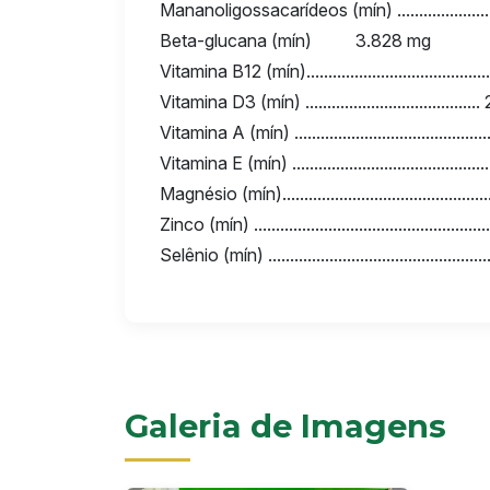
Mananoligossacarídeos (mín) ..................
Beta-glucana (mín) 3.828 mg
Vitamina B12 (mín).....................................
Vitamina D3 (mín) .....................................
Vitamina A (mín) .......................................
Vitamina E (mín) ..........................................
Magnésio (mín)...........................................
Zinco (mín) ................................................
Selênio (mín) ..............................................
Galeria de Imagens