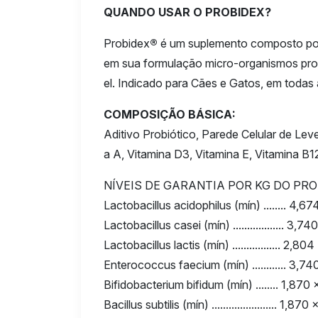
QUANDO USAR O PROBIDEX?
Probidex
®
é um suplemento composto por 
em sua formulação micro-organismos pro
el. Indicado para Cães e Gatos, em todas 
COMPOSIÇÃO BÁSICA:
Aditivo Probiótico, Parede Celular de Le
a A, Vitamina D3, Vitamina E, Vitamina B1
NÍVEIS DE GARANTIA POR KG DO PR
Lactobacillus acidophilus (mín) ........ 4,6
Lactobacillus casei (mín) .................. 3,
Lactobacillus lactis (mín) ................. 2,
Enterococcus faecium (mín) ............ 3,7
Bifidobacterium bifidum (mín) ........ 1,870
Bacillus subtilis (mín) ....................... 1,8