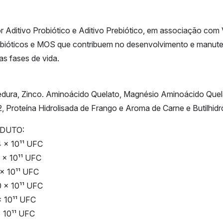
Aditivo Probiótico e Aditivo Prebiótico, em associação com 
bióticos e MOS que contribuem no desenvolvimento e manuten
as fases de vida.
vedura, Zinco. Aminoácido Quelato, Magnésio Aminoácido Quel
2, Proteína Hidrolisada de Frango e Aroma de Carne e Butilhidr
ODUTO:
74 x 10¹¹ UFC
740 x 10¹¹ UFC
804 x 10¹¹ UFC
40 x 10¹¹ UFC
 x 10¹¹ UFC
70 x 10¹¹ UFC