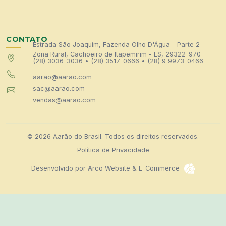
CONTATO
Estrada São Joaquim, Fazenda Olho D'Água - Parte 2
Zona Rural, Cachoeiro de Itapemirim - ES, 29322-970
(28) 3036-3036
•
(28) 3517-0666
•
(28) 9 9973-0466
aarao@aarao.com
sac@aarao.com
vendas@aarao.com
© 2026 Aarão do Brasil. Todos os direitos reservados.
Política de Privacidade
Desenvolvido por
Arco Website & E-Commerce